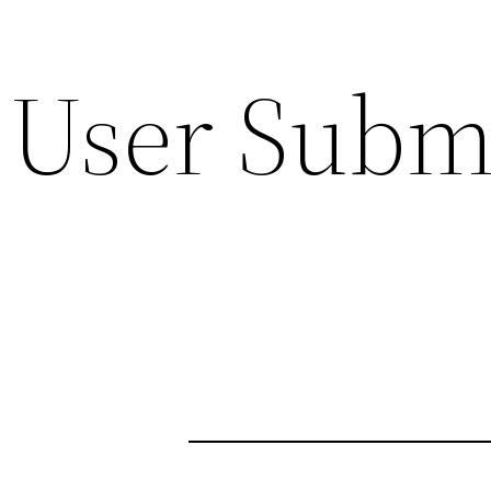
User Submi
Spring
til
indhold